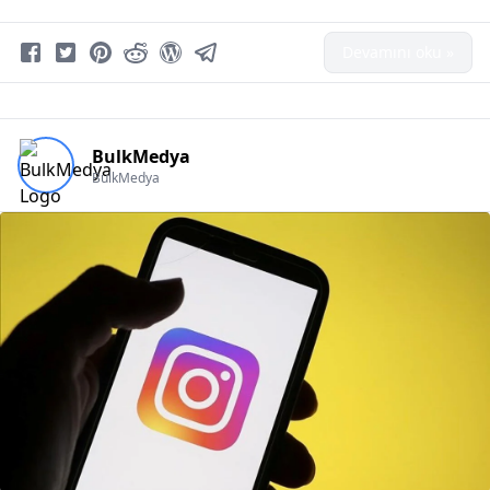
Devamını oku »
BulkMedya
BulkMedya