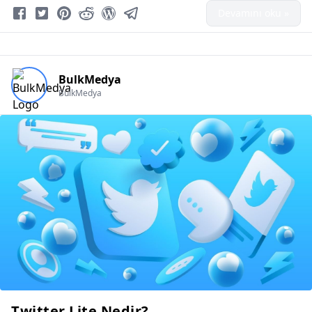
Devamını oku »
BulkMedya
BulkMedya
Twitter Lite Nedir?