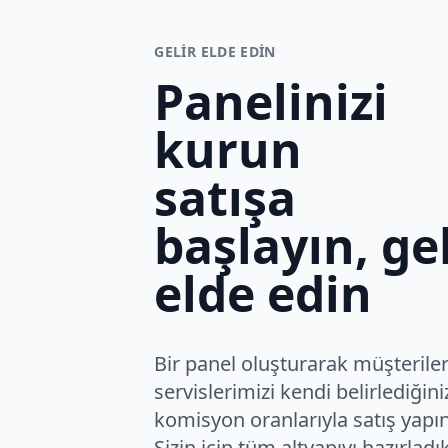
GELIR ELDE EDIN
Panelinizi
kurun
satışa
başlayın, gel
elde edin
Bir panel oluşturarak müşteriler
servislerimizi kendi belirlediğini
komisyon oranlarıyla satış yapın
Sizin için tüm altyapıyı hazırladı