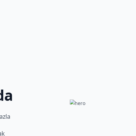
da
fazla
ak