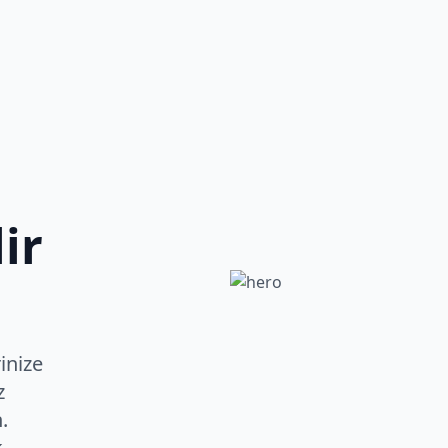
ir
inize
z
.
k.