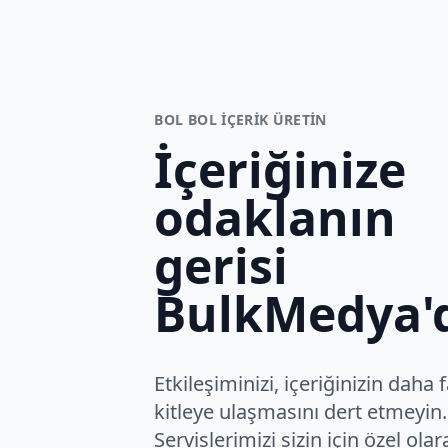
BOL BOL IÇERIK ÜRETIN
İçeriğinize
odaklanın
gerisi
BulkMedya'
Etkileşiminizi, içeriğinizin daha 
kitleye ulaşmasını dert etmeyin.
Servislerimizi sizin için özel olar