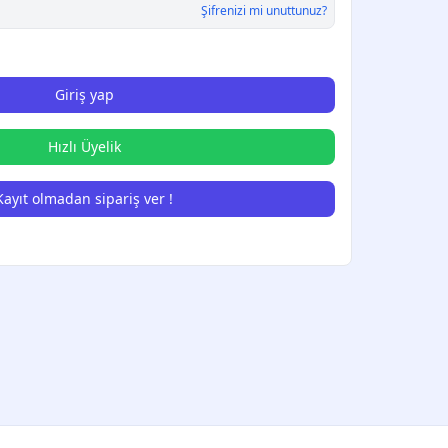
Şifrenizi mi unuttunuz?
Giriş yap
Hızlı Üyelik
Kayıt olmadan sipariş ver !