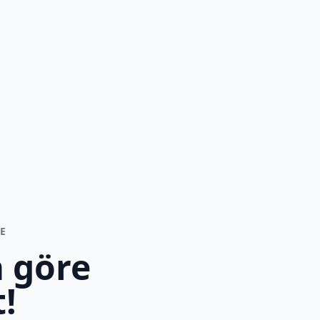
E
 göre
!