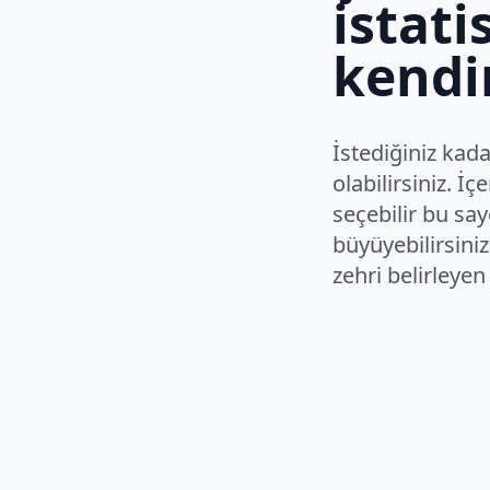
istati
kendin
İstediğiniz kada
olabilirsiniz. İç
seçebilir bu sa
büyüyebilirsiniz
zehri belirleyen