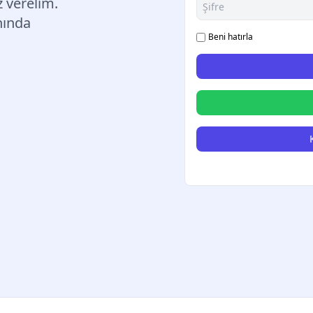
iz verelim.
nında
Beni hatırla