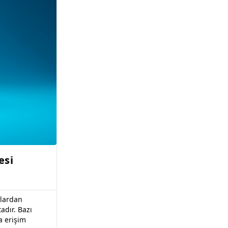
esi
ılardan
adır. Bazı
a erişim