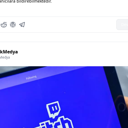
anıcılara bildirebilmektedir.
Dev
lkMedya
kMedya