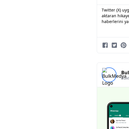
Twitter (X) uy
aktaran hikay
haberlerini ya
Bu
Bul