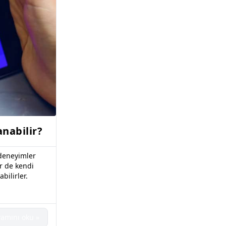
anabilir?
 deneyimler
r de kendi
bilirler.
amını oku »