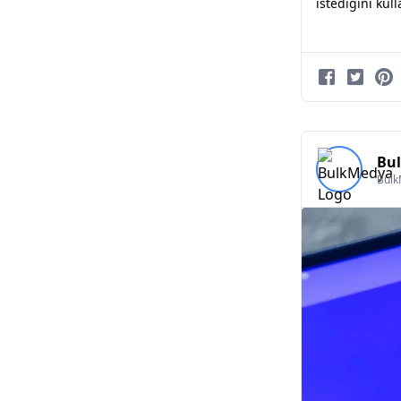
istediğini kull
Bu
Bul