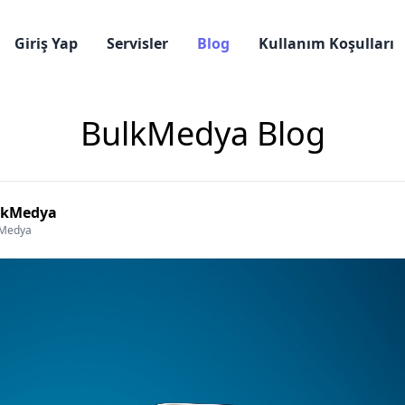
Giriş Yap
Servisler
Blog
Kullanım Koşulları
BulkMedya Blog
lkMedya
kMedya