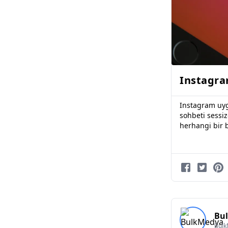
Instagram
Instagram uyg
sohbeti sessi
herhangi bir b
Bu
Bul