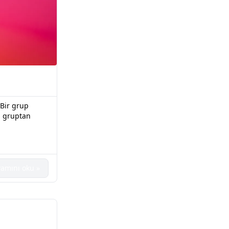
 Bir grup
a gruptan
amını oku »