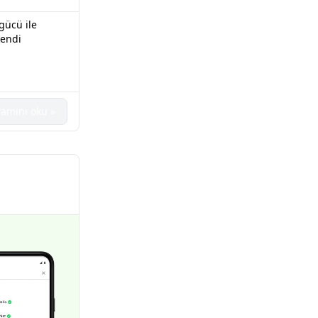
gücü ile
kendi
amını oku »