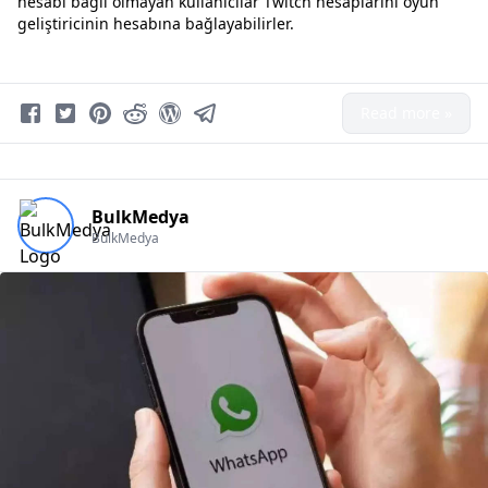
hesabı bağlı olmayan kullanıcılar Twitch hesaplarını oyun
geliştiricinin hesabına bağlayabilirler.
Read more »
BulkMedya
BulkMedya