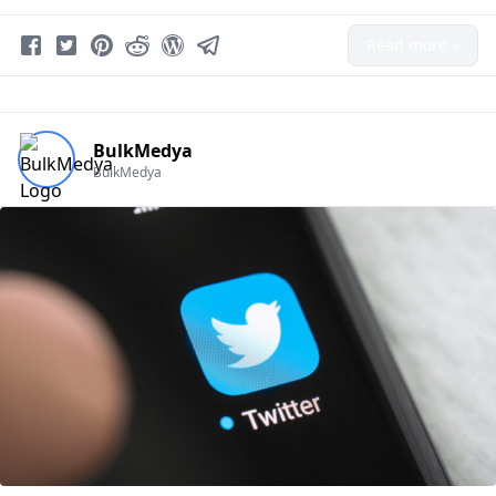
Read more »
BulkMedya
BulkMedya