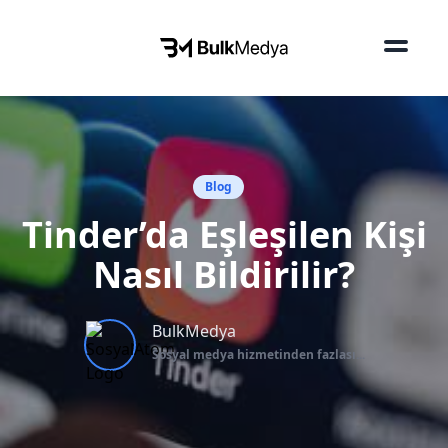
Blog
Tinder’da Eşleşilen Kişi
Nasıl Bildirilir?
BulkMedya
Sosyal medya hizmetinden fazlası...