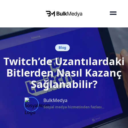
Blog
Twitch’de Uzantılardaki
Bitlerden Nasıl Kazanç
Sağlanabilir?
BulkMedya
Sosyal medya hizmetinden fazlası...