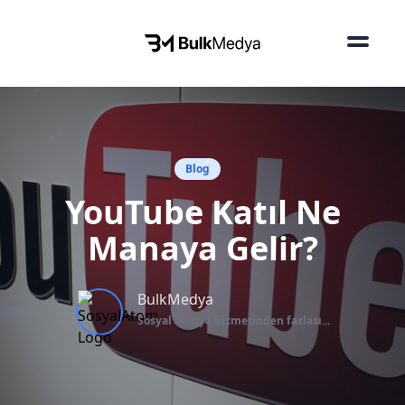
Blog
YouTube Katıl Ne
Manaya Gelir?
BulkMedya
Sosyal medya hizmetinden fazlası...