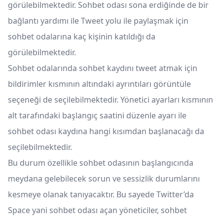
görülebilmektedir. Sohbet odası sona erdiğinde de bir
bağlantı yardımı ile Tweet yolu ile paylaşmak için
sohbet odalarına kaç kişinin katıldığı da
görülebilmektedir.
Sohbet odalarında sohbet kaydını tweet atmak için
bildirimler kısmının altındaki ayrıntıları görüntüle
seçeneği de seçilebilmektedir. Yönetici ayarları kısmının
alt tarafındaki başlangıç saatini düzenle ayarı ile
sohbet odası kaydına hangi kısımdan başlanacağı da
seçilebilmektedir.
Bu durum özellikle sohbet odasının başlangıcında
meydana gelebilecek sorun ve sessizlik durumlarını
kesmeye olanak tanıyacaktır. Bu sayede Twitter’da
Space yani sohbet odası açan yöneticiler, sohbet