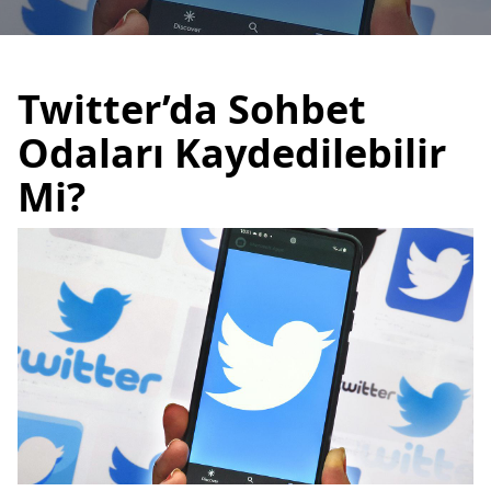
Twitter’da Sohbet
Odaları Kaydedilebilir
Mi?