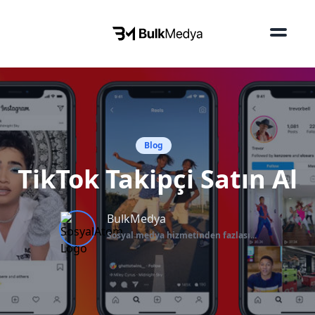
Blog
TikTok Takipçi Satın Al
BulkMedya
Sosyal medya hizmetinden fazlası...