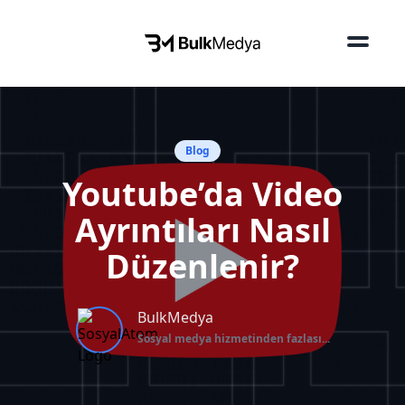
Blog
Youtube’da Video
Ayrıntıları Nasıl
Düzenlenir?
BulkMedya
Sosyal medya hizmetinden fazlası...