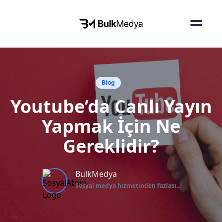
Blog
Youtube’da Canlı Yayın
Yapmak İçin Ne
Gereklidir?
BulkMedya
Sosyal medya hizmetinden fazlası...