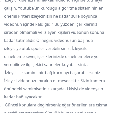
.
İzleyici kitlenizi muhakkak videonun içinde tutmaya
çalışın. Youtube’un kurduğu algoritma sisteminin en
önemli kriteri izleyicinizin ne kadar süre boyunca
videonun içinde kaldığıdır. Bu yüzden içerikleriniz
sıradan olmamalı ve izleyen kişileri videonun sonuna
kadar tutmalıdır. Örneğin; videonuzun başında
izleyiciye ufak spoiler verebilirsiniz. İzleyiciler
örnekleme sever, içeriklerinizde örneklemelere yer
verebilir ve ilgi çekici sahneler koyabilirsiniz.
.
İzleyici ile samimi bir bağ kurmayı başarabilirseniz.
İzleyici videonuzu bırakıp gitmeyecektir. Sizin kamera
önündeki samimiyetiniz karşıdaki kişiyi de videoya o
kadar bağlayacaktır.
.
Güncel konulara değinirseniz eğer önerilenlere çıkma