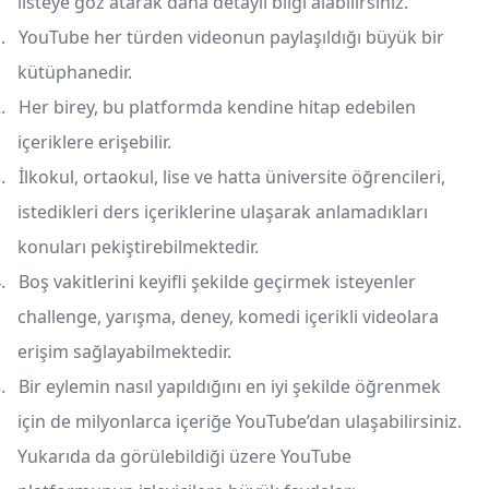
listeye göz atarak daha detaylı bilgi alabilirsiniz.
.
YouTube her türden videonun paylaşıldığı büyük bir
kütüphanedir.
.
Her birey, bu platformda kendine hitap edebilen
içeriklere erişebilir.
.
İlkokul, ortaokul, lise ve hatta üniversite öğrencileri,
istedikleri ders içeriklerine ulaşarak anlamadıkları
konuları pekiştirebilmektedir.
.
Boş vakitlerini keyifli şekilde geçirmek isteyenler
challenge, yarışma, deney, komedi içerikli videolara
erişim sağlayabilmektedir.
.
Bir eylemin nasıl yapıldığını en iyi şekilde öğrenmek
için de milyonlarca içeriğe YouTube’dan ulaşabilirsiniz.
Yukarıda da görülebildiği üzere YouTube