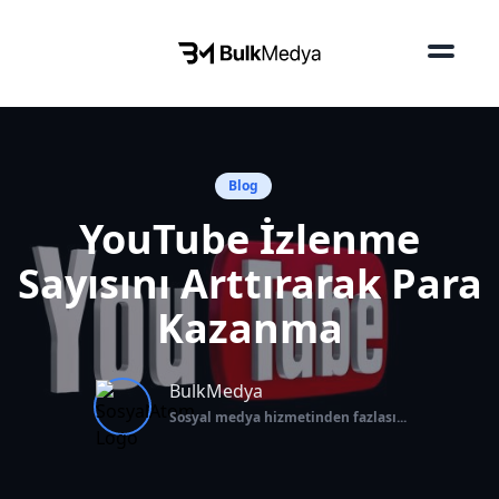
Blog
YouTube İzlenme
Sayısını Arttırarak Para
Kazanma
BulkMedya
Sosyal medya hizmetinden fazlası...