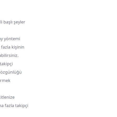
i başlı şeyler
lay yöntemi
fazla kişinin
bilirsiniz.
takipçi
in özgünlüğü
görmek
itlenize
a fazla takipçi