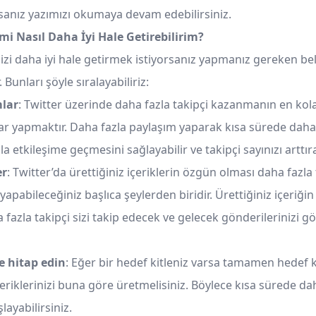
rsanız yazımızı okumaya devam edebilirsiniz.
imi Nasıl Daha İyi Hale Getirebilirim?
nizi daha iyi hale getirmek istiyorsanız yapmanız gereken bell
Bunları şöyle sıralayabiliriz:
mlar
: Twitter üzerinde daha fazla takipçi kazanmanın en ko
lar yapmaktır. Daha fazla paylaşım yaparak kısa sürede daha 
la etkileşime geçmesini sağlayabilir ve takipçi sayınızı arttıra
er
: Twitter’da ürettiğiniz içeriklerin özgün olması daha fazla 
apabileceğiniz başlıca şeylerden biridir. Ürettiğiniz içeriğ
 fazla takipçi sizi takip edecek ve gelecek gönderilerinizi 
e hitap edin
: Eğer bir hedef kitleniz varsa tamamen hedef k
riklerinizi buna göre üretmelisiniz. Böylece kısa sürede dah
ayabilirsiniz.