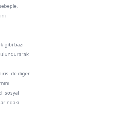
 sebeple,
ını
k gibi bazı
 bulundurarak
irisi de diğer
ımını
lı sosyal
larındaki