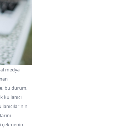
syal medya
aman
tte, bu durum,
k kullanıcı
llanıcılarının
larını
çi çekmenin