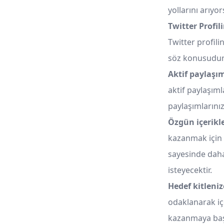
yollarını arıyo
Twitter Profil
Twitter profili
söz konusudur. 
Aktif paylaşı
aktif paylaşım
paylaşımlarınız
Özgün içerikl
kazanmak için y
sayesinde daha
isteyecektir.
Hedef kitleniz
odaklanarak içe
kazanmaya başl