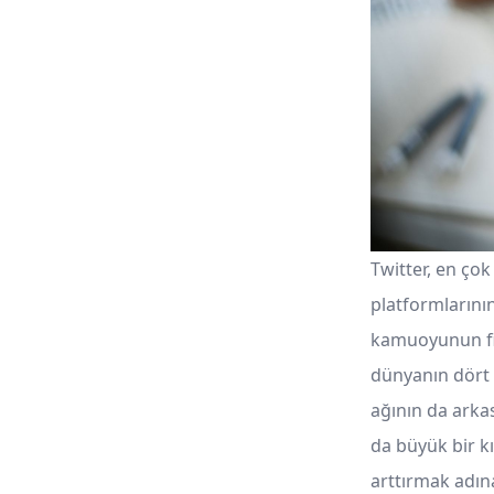
Twitter, en ço
platformlarını
kamuoyunun fikr
dünyanın dört 
ağının da arkas
da büyük bir k
arttırmak adına