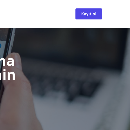
Kayıt ol
ha
nin