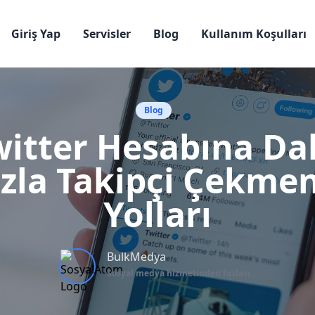
Giriş Yap
Servisler
Blog
Kullanım Koşulları
Blog
witter Hesabına Da
zla Takipçi Çekme
Yolları
BulkMedya
Sosyal medya hizmetinden fazlası...