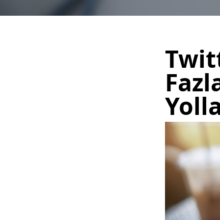
Twit
Fazl
Yolla