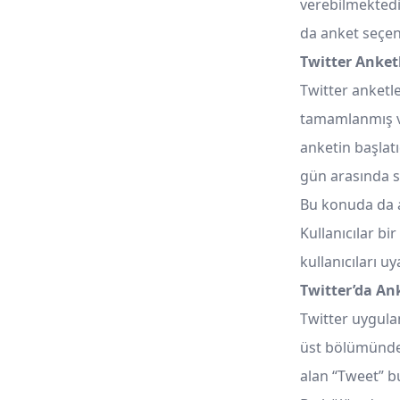
verebilmektedi
da anket seçen
Twitter Anket
Twitter anketl
tamamlanmış ve
anketin başlatı
gün arasında s
Bu konuda da a
Kullanıcılar bi
kullanıcıları uy
Twitter’da An
Twitter uygul
üst bölümündek
alan “Tweet” b