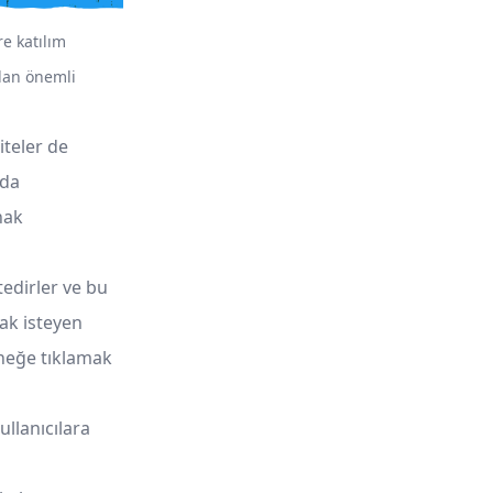
e katılım
dan önemli
viteler de
’da
nak
tedirler ve bu
mak isteyen
eneğe tıklamak
ullanıcılara