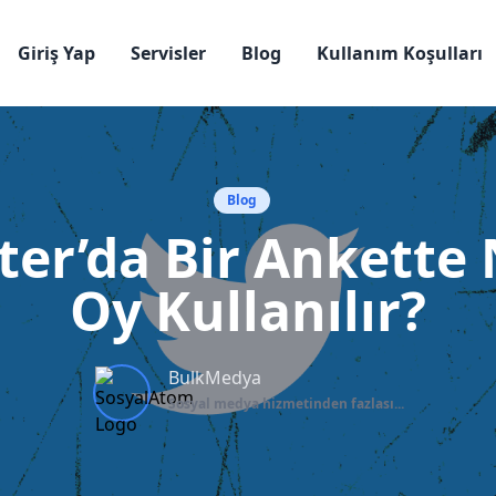
Giriş Yap
Servisler
Blog
Kullanım Koşulları
Blog
ter’da Bir Ankette 
Oy Kullanılır?
BulkMedya
Sosyal medya hizmetinden fazlası...