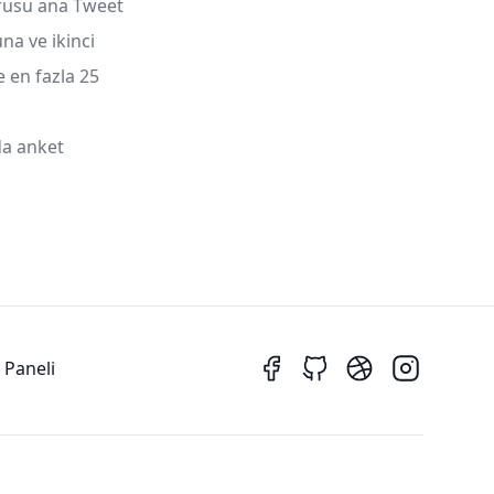
rusu ana Tweet
na ve ikinci
 en fazla 25
da anket
 Paneli