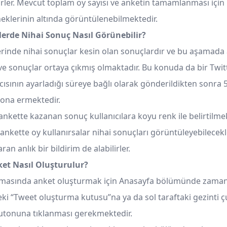
rler. Mevcut toplam oy sayısı ve anketin tamamlanması içi
eklerinin altında görüntülenebilmektedir.
lerde Nihai Sonuç Nasıl Görünebilir?
erinde nihai sonuçlar kesin olan sonuçlardır ve bu aşamada
 sonuçlar ortaya çıkmış olmaktadır. Bu konuda da bir Twitt
cısının ayarladığı süreye bağlı olarak gönderildikten sonra 5
ona ermektedir.
nkette kazanan sonuç kullanıcılara koyu renk ile belirtilmek
r ankette oy kullanırsalar nihai sonuçları görüntüleyebilece
aran anlık bir bildirim de alabilirler.
ket Nasıl Oluşturulur?
amasında anket oluşturmak için Anasayfa bölümünde zaman 
i “Tweet oluşturma kutusu”na ya da sol taraftaki gezinti
utonuna tıklanması gerekmektedir.