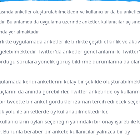
sında anketler oluşturulabilmektedir ve kullanıcılar da bu anketler
ir. Bu anlamda da uygulama üzerinde anketler, kullanıcılar açısın
ında yer almaktadır.
irlikte uygulamada anketler ile birlikte çeşitli etkinlik ve akti
lebilmektedir. Twitter’da anketler genel anlamı ile Twitter
orduğu sorulara yönelik görüş bildirme durumlarına da ola
ygulamada kendi anketlerini kolay bir şekilde oluşturabilmek
uçlarını da anında görebilirler. Twitter anketinde oy kullan
a bir tweette bir anket gördükleri zaman tercih edilecek seç
 yolu ile anketlerde oy kullanabilmektedirler.
kullanıcıların oyları seçeneğin yanındaki bir onay işareti ile k
r. Bununla beraber bir ankete kullanıcılar yalnızca bir oy