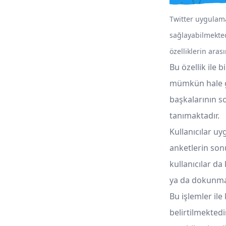
Twitter uygulama
sağlayabilmekted
özelliklerin aras
Bu özellik ile b
mümkün hale ge
başkalarının s
tanımaktadır.
Kullanıcılar u
anketlerin son
kullanıcılar d
ya da dokunmak
Bu işlemler ile 
belirtilmektedi