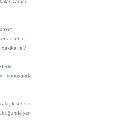
n kalan zaman
 anket
er anketi o
 dakika ile 7
tedir.
kleri konusunda
akış kısmının
 çubuğunda yer