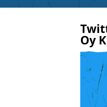
Twit
Oy K