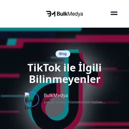
Blog
TikTok ile İlgili
Bilinmeyenler
BulkMedya
Sosyal medya hizmetinden fazlası...