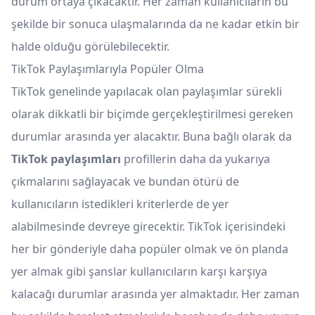
durum ortaya çıkacaktır. Her zaman kullanıcıların bu
şekilde bir sonuca ulaşmalarında da ne kadar etkin bir
halde olduğu görülebilecektir.
TikTok Paylaşımlarıyla Popüler Olma
TikTok genelinde yapılacak olan paylaşımlar sürekli
olarak dikkatli bir biçimde gerçekleştirilmesi gereken
durumlar arasında yer alacaktır. Buna bağlı olarak da
TikTok paylaşımları
profillerin daha da yukarıya
çıkmalarını sağlayacak ve bundan ötürü de
kullanıcıların istedikleri kriterlerde de yer
alabilmesinde devreye girecektir. TikTok içerisindeki
her bir gönderiyle daha popüler olmak ve ön planda
yer almak gibi şanslar kullanıcıların karşı karşıya
kalacağı durumlar arasında yer almaktadır. Her zaman