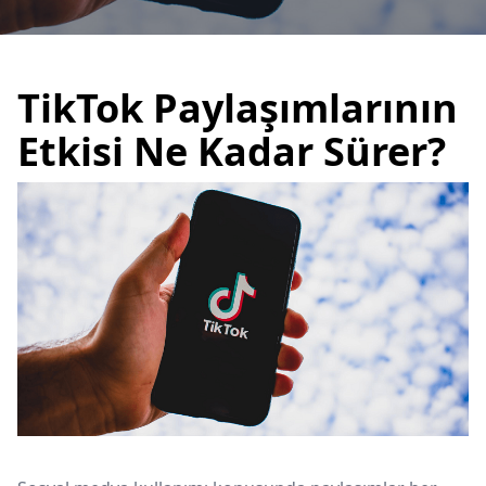
TikTok Paylaşımlarının
Etkisi Ne Kadar Sürer?