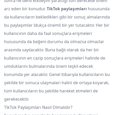
sonra ne denli etkileşim yarattığı son derecede önem
arz eden bir konudur.
TikTok paylaşımları
hususunda
da kullanıcıların bekledikleri gibi bir sonuç almalarında
bu paylaşımlar ldukça önemli bir yer tutacaktır. Her bir
kullanıcının daha da faal sonuçlara erişmeleri
hususunda da beğeni durumu da olmazsa olmazlar
arasında sayılacaktır. Buna bağlı olarak da her bir
kullanıcının en cazip sonuçlara erişmeleri halinde de
umduklarını bulmalarında önem teşkil edecek
konumda yer alacaktır. Genel itibarıyla kullanıcıların bu
şekilde bir sonuca ulaşmaları halini de ortaya koyarak,
tüm kullanıcıların bu şekilde hareket etmeleri de
gerekecektir.
TikTok Paylaşımları Nasıl Olmalıdır?