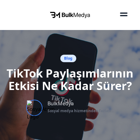
Blog
TikTok Paylaşımlarının
Etkisi Ne Kadar Sürer?
BulkMedya
Sosyal medya hizmetinden fazlası...