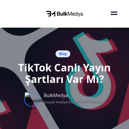
Blog
TikTok Canlı Yayın
Şartları Var Mı?
BulkMedya
Sosyal medya hizmetinden fazlası...