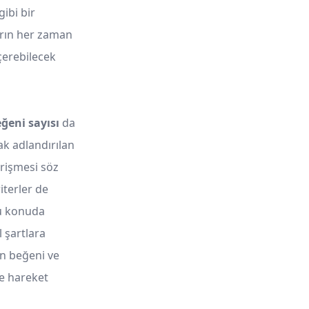
ibi bir
arın her zaman
çerebilecek
ğeni sayısı
da
ak adlandırılan
erişmesi söz
iterler de
Bu konuda
 şartlara
in beğeni ve
de hareket