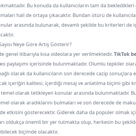
ıkmaktadır. Bu konuda da kullanıcıların tam da bekledikleri g
aları hali de ortaya çıkacaktır. Bundan ötürü de kullanıcıl
nular arasında bulunarak, devamlı şekilde bu kriterleri de i
caktır.
Sayısı Neye Göre Artış Gösterir?
de genel itibarıyla kısa videolara yer verilmektedir.
TikTok be
deo paylaşımı içerisinde bulunmaktadır. Olumlu tepkiler olar
ağlı olarak da kullanıcıların son derecede cazip sonuçlara 
k içeriğin kalitesi, içerdiği mesaj ve anlatılma biçimi gibi kr
ı temel olarak tetikleyen konular arasında bulunmaktadır. 
temel olarak aradıklarını bulmaları ve son derecede de makul
 de etkisini gösterecektir. Giderek daha da popüler olmak iç
arı oldukça önemli bir yer tutmakta olup, herkesin bu şekil
ebilecek biçimde olacaktır.