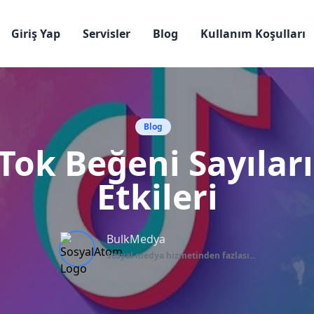
Giriş Yap
Servisler
Blog
Kullanım Koşulları
Blog
Tok Beğeni Sayılar
Etkileri
BulkMedya
Sosyal medya hizmetinden fazlası...