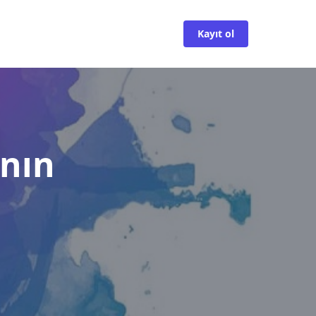
Kayıt ol
ının