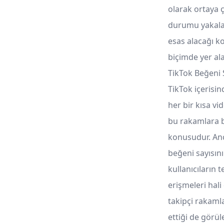
olarak ortaya ç
durumu yakalam
esas alacağı ko
biçimde yer ala
TikTok Beğeni 
TikTok içerisin
her bir kısa vi
bu rakamlara b
konusudur. Anca
beğeni sayısın
kullanıcıların 
erişmeleri hali
takipçi rakaml
ettiği de görül