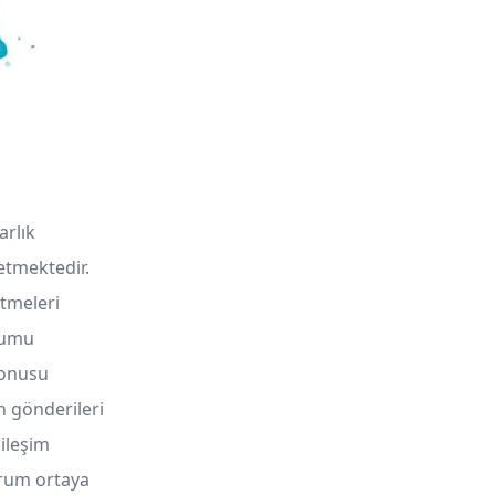
arlık
etmektedir.
etmeleri
urumu
konusu
an gönderileri
ileşim
rum ortaya