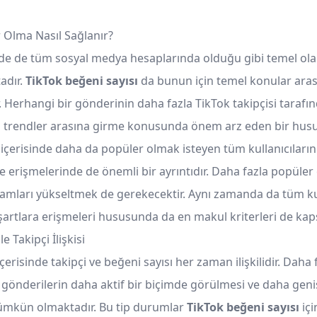
 Olma Nasıl Sağlanır?
de de tüm sosyal medya hesaplarında olduğu gibi temel ol
adır.
TikTok beğeni sayısı
da bunun için temel konular ara
 Herhangi bir gönderinin daha fazla TikTok takipçisi taraf
 trendler arasına girme konusunda önem arz eden bir husu
içerisinde daha da popüler olmak isteyen tüm kullanıcıların
ye erişmelerinde de önemli bir ayrıntıdır. Daha fazla popüler
amları yükseltmek de gerekecektir. Aynı zamanda da tüm kul
şartlara erişmeleri hususunda da en makul kriterleri de kap
e Takipçi İlişkisi
erisinde takipçi ve beğeni sayısı her zaman ilişkilidir. Daha f
 gönderilerin daha aktif bir biçimde görülmesi ve daha geniş
ümkün olmaktadır. Bu tip durumlar
TikTok beğeni sayısı
içi