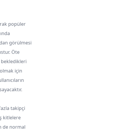
arak popüler
sında
ından görülmesi
stur. Öte
 bekledikleri
 olmak için
lanıcıların
sayacaktır.
azla takipçi
 kitlelere
n de normal