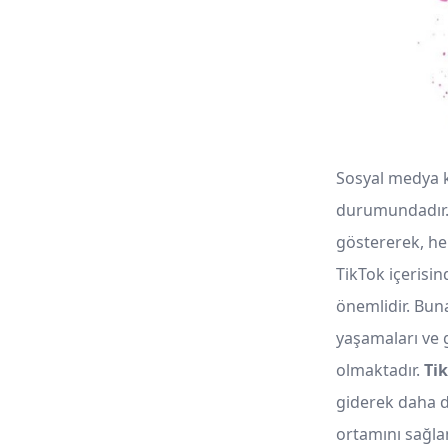
Sosyal medya ku
durumundadır. 
göstererek, he
TikTok içerisin
önemlidir. Buna
yaşamaları ve 
olmaktadır.
Ti
giderek daha d
ortamını sağl