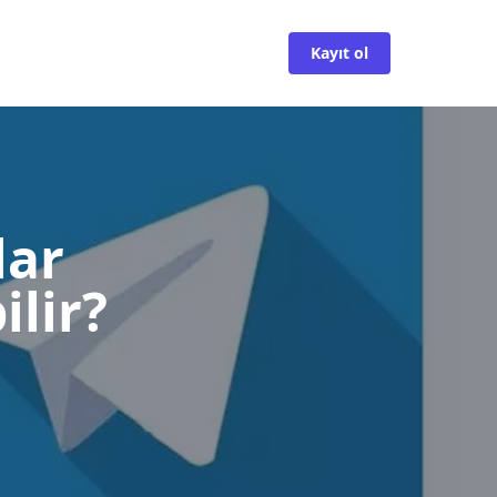
Kayıt ol
lar
lir?