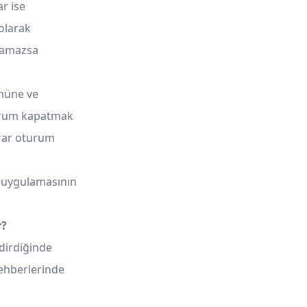
ar ise
 olarak
aramazsa
müne ve
urum kapatmak
krar oturum
 uygulamasının
r?
dirdiğinde
rehberlerinde