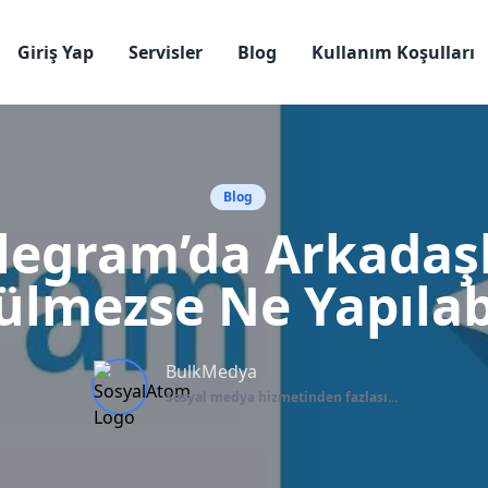
Giriş Yap
Servisler
Blog
Kullanım Koşulları
Blog
legram’da Arkadaş
ülmezse Ne Yapılabi
BulkMedya
Sosyal medya hizmetinden fazlası...