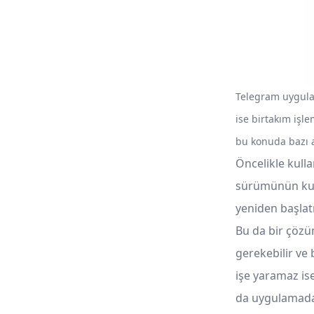
Telegram uygula
ise birtakım işl
bu konuda bazı 
Öncelikle kull
sürümünün kull
yeniden başlat
Bu da bir çözüm
gerekebilir ve
işe yaramaz i
da uygulamada 