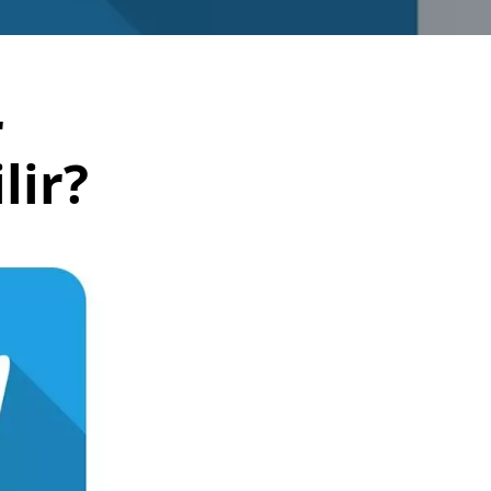
r
lir?