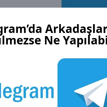
gram’da Arkadaşla
lmezse Ne Yapılabi