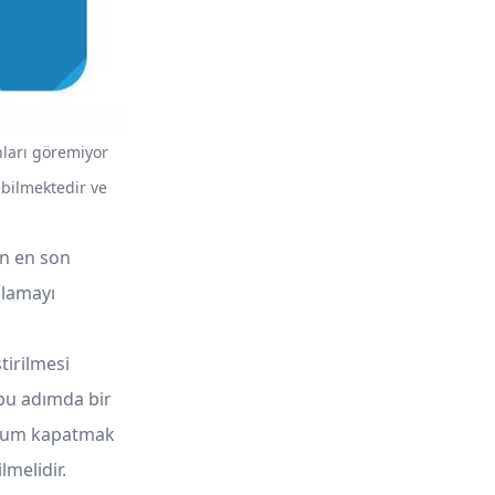
ları göremiyor
ebilmektedir ve
ın en son
ulamayı
tirilmesi
 bu adımda bir
urum kapatmak
melidir.