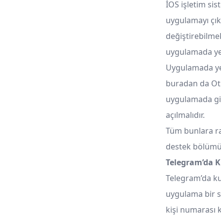
İOS işletim sis
uygulamayı çıkm
değiştirebilmek
uygulamada ye
Uygulamada ye
buradan da Ot
uygulamada giz
açılmalıdır.
Tüm bunlara r
destek bölümü i
Telegram’da K
Telegram’da ku
uygulama bir s
kişi numarası 