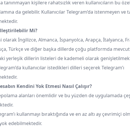
tanınmayan kişilere rahatsızlık veren kullanıcıların bu özel
amına da gelebilir. Kullanıcılar Telegram’da istenmeyen ve t
mektedir.
leştirilebilir Mi?
olarak İngilizce, Almanca, İspanyolca, Arapça, İtalyanca, Fr
sça, Türkçe ve diğer başka dillerde çoğu platformda mevcutt
 yerleşik dillerin listeleri de kademeli olarak genişletilmek
gram’da kullanıcılar istedikleri dilleri seçerek Telegram’ı
mektedir.
esabın Kendini Yok Etmesi Nasıl Çalışır?
polama alanları önemlidir ve bu yüzden de uygulamada çeşit
tedir.
legram’ı kullanmayı bıraktığında ve en az altı ay çevrimiçi o
yok edebilmektedir.