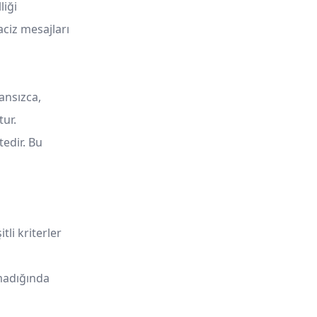
liği
aciz mesajları
ansızca,
ur.
tedir. Bu
li kriterler
lmadığında