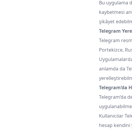
Bu uygulama da 
kaybetmesi anl
şikâyet edebil
Telegram Yerel
Telegram resmi 
Portekizce, Ru
Uygulamalardaki
anlamda da Tele
yerelleştirebil
Telegram’da H
Telegram’da de
uygulanabilmek
Kullanıcılar Te
hesap kendini 