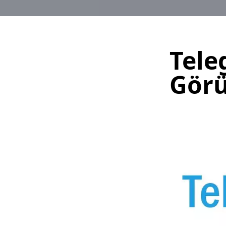
Tele
Görü