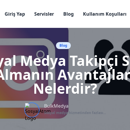
Giriş Yap
Servisler
Blog
Kullanım Koşulları
Blog
yal Medya Takipçi S
Almanın Avantajlar
Nelerdir?
BulkMedya
Sosyal medya hizmetinden fazlası...