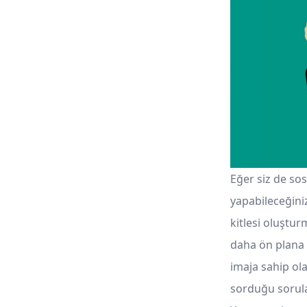
Eğer siz de sos
yapabileceğiniz
kitlesi oluştu
daha ön plana ç
imaja sahip ola
sorduğu sorula