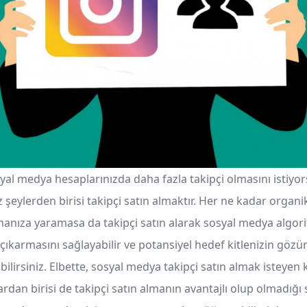
yal medya hesaplarınızda daha fazla takipçi olmasını istiyor
 şeylerden birisi takipçi satın almaktır. Her ne kadar organik
rmanıza yaramasa da takipçi satın alarak sosyal medya algori
ıkarmasını sağlayabilir ve potansiyel hedef kitlenizin gözün
bilirsiniz. Elbette, sosyal medya takipçi satın almak isteyen k
rdan birisi de takipçi satın almanın avantajlı olup olmadığı