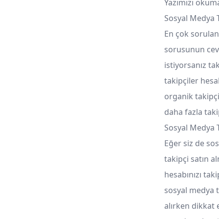
Yazımızı okuma
Sosyal Medya T
En çok sorulan 
sorusunun cevab
istiyorsanız ta
takipçiler hes
organik takipçi
daha fazla taki
Sosyal Medya T
Eğer siz de so
takipçi satın a
hesabınızı taki
sosyal medya tak
alırken dikkat