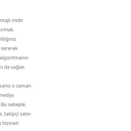
tajlı mıdır
ttırmak
ldığınız
 sererek
, algoritmanın
ı da sağlar.
orsanız o zaman
l medya
. Bu sebeple,
e, takipçi satın
u hizmeti