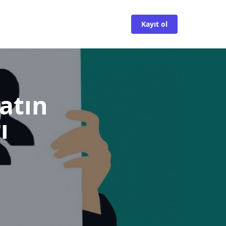
Kayıt ol
atın
ı