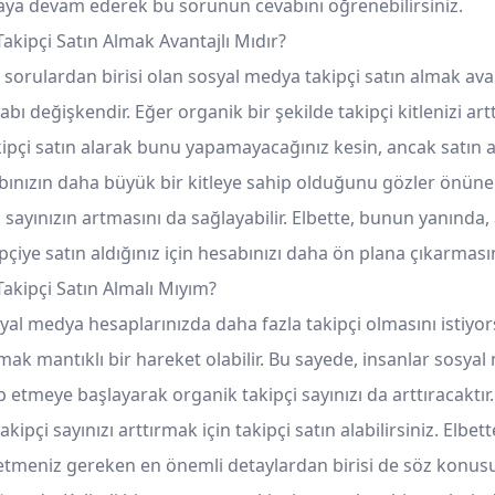
ya devam ederek bu sorunun cevabını öğrenebilirsiniz.
akipçi Satın Almak Avantajlı Mıdır?
sorulardan birisi olan sosyal medya takipçi satın almak avan
ı değişkendir. Eğer organik bir şekilde takipçi kitlenizi ar
kipçi satın alarak bunu yapamayacağınız kesin, ancak satın a
abınızın daha büyük bir kitleye sahip olduğunu gözler önüne
 sayınızın artmasını da sağlayabilir. Elbette, bunun yanında
pçiye satın aldığınız için hesabınızı daha ön plana çıkarmasın
akipçi Satın Almalı Mıyım?
syal medya hesaplarınızda daha fazla takipçi olmasını istiy
lmak mantıklı bir hareket olabilir. Bu sayede, insanlar sosya
p etmeye başlayarak organik takipçi sayınızı da arttıracaktır
ipçi sayınızı arttırmak için takipçi satın alabilirsiniz. Elbett
 etmeniz gereken en önemli detaylardan birisi de söz konus