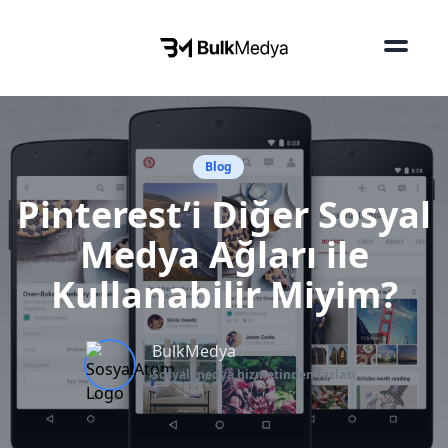
Blog
Pinterest’i Diğer Sosyal
Medya Ağları ile
Kullanabilir Miyim?
BulkMedya
Sosyal medya hizmetinden fazlası...