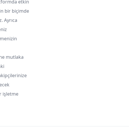
atformda etkin
in bir biçimde
z. Ayrıca
eniz
tmenizin
üne mutlaka
ki
kipçilerinize
lecek
r işletme