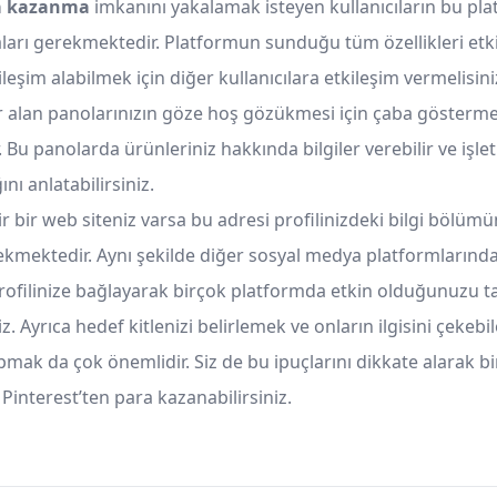
ra kazanma
imkanını yakalamak isteyen kullanıcıların bu pl
aları gerekmektedir. Platformun sunduğu tüm özellikleri etk
ileşim alabilmek için diğer kullanıcılara etkileşim vermelisini
er alan panolarınızın göze hoş gözükmesi için çaba gösterm
Bu panolarda ürünleriniz hakkında bilgiler verebilir ve işle
nı anlatabilirsiniz.
r bir web siteniz varsa bu adresi profilinizdeki bilgi bölüm
kmektedir. Aynı şekilde diğer sosyal medya platformlarında
profilinize bağlayarak birçok platformda etkin olduğunuzu ta
iz. Ayrıca hedef kitlenizi belirlemek ve onların ilgisini çekebi
mak da çok önemlidir. Siz de bu ipuçlarını dikkate alarak bi
, Pinterest’ten para kazanabilirsiniz.