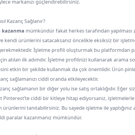
öylece markanızı güçlendirebilirsiniz.
asıl Kazanç Sağlanır?
ra kazanma
mümkündür fakat herkes tarafından yapılması z
e kendi ürünlerini satacaksanız öncelikle eksiksiz bir işletme
erekmektedir. İşletme profili oluşturmak bu platformdan p
in atılan ilk adımdır. İşletme profilinizi kullanarak arama s
ni etkin bir şekilde kullanmak da çok önemlidir. Ürün pinle
anç sağlamanızı ciddi oranda etkileyecektir.
azanç sağlamanın bir diğer yolu ise satış ortaklığıdır. Eğer siz
 Pinterest’te ciddi bir kitleye hitap ediyorsanız, işletmelerle 
 ürünlerini tanıtabilirsiniz. Bu sayede işletme ile yaptığını
iddi paralar kazanmanız mümkündür.