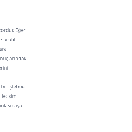
ordur. Eğer
 profili
ara
onuçlarındaki
rini
 bir işletme
iletişim
z anlaşmaya