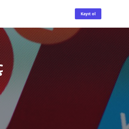
Kayıt ol
ç