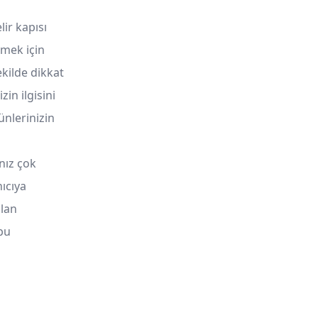
lir kapısı
lmek için
kilde dikkat
zin ilgisini
ünlerinizin
nız çok
ıcıya
olan
 bu