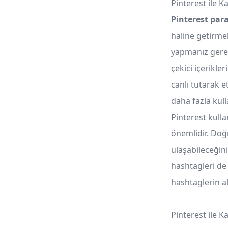
Pinterest ile 
Pinterest pa
haline getirme
yapmanız gerek
çekici içerikle
canlı tutarak e
daha fazla kul
Pinterest kull
önemlidir. Doğ
ulaşabileceğin
hashtagleri de 
hashtaglerin a
Pinterest ile K