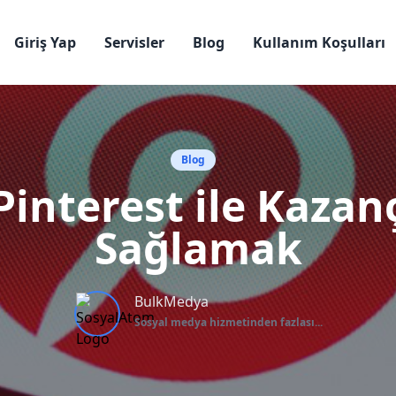
Giriş Yap
Servisler
Blog
Kullanım Koşulları
Blog
Pinterest ile Kazan
Sağlamak
BulkMedya
Sosyal medya hizmetinden fazlası...