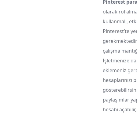
Pinterest pa
olarak rol alm
kullanmalı, etk
Pinterest’te y
gerekmektedir. 
çalışma mantığı
İşletmenize dai
eklemeniz gere
hesaplarınızı 
gösterebilirsin
paylaşımlar yap
hesabı açabilir