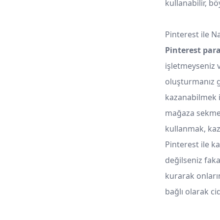
kullanabilir, b
Pinterest ile N
Pinterest pa
işletmeyseniz v
oluşturmanız g
kazanabilmek iç
mağaza sekmesi
kullanmak, kaz
Pinterest ile k
değilseniz fakat
kurarak onların
bağlı olarak c