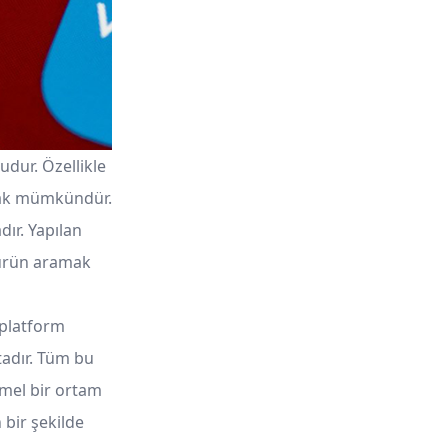
dur. Özellikle
şmak mümkündür.
ır. Yapılan
u ürün aramak
 platform
tadır. Tüm bu
mmel bir ortam
 bir şekilde