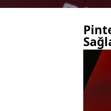
Pint
Sağ