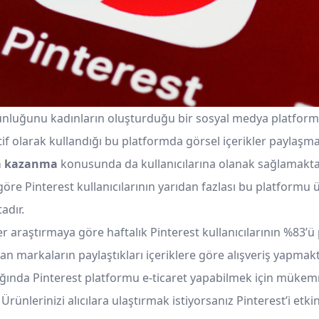
unluğunu kadınların oluşturduğu bir sosyal medya platformu
tif olarak kullandığı bu platformda görsel içerikler payla
ra kazanma
konusunda da kullanıcılarına olanak sağlamaktad
göre Pinterest kullanıcılarının yarıdan fazlası bu platform
adır.
er araştırmaya göre haftalık Pinterest kullanıcılarının %83’ü
an markaların paylaştıkları içeriklere göre alışveriş yapmak
dığında Pinterest platformu e-ticaret yapabilmek için müke
Ürünlerinizi alıcılara ulaştırmak istiyorsanız Pinterest’i etkin