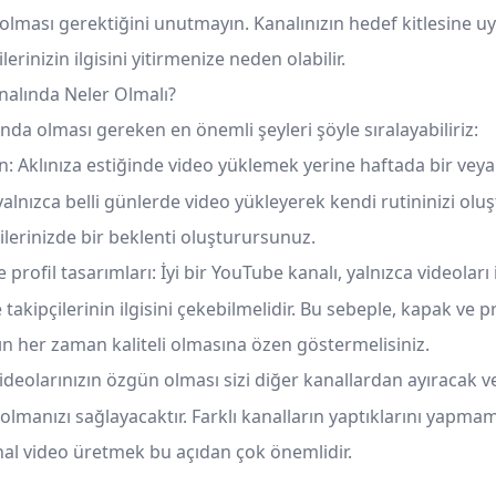
k olması gerektiğini unutmayın. Kanalınızın hedef kitlesine
lerinizin ilgisini yitirmenize neden olabilir.
analında Neler Olmalı?
nda olması gereken en önemli şeyleri şöyle sıralayabiliriz:
in: Aklınıza estiğinde video yüklemek yerine haftada bir veya 
alnızca belli günlerde video yükleyerek kendi rutininizi oluşt
ilerinizde bir beklenti oluşturursunuz.
e profil tasarımları: İyi bir YouTube kanalı, yalnızca videoları 
e takipçilerinin ilgisini çekebilmelidir. Bu sebeple, kapak ve p
ın her zaman kaliteli olmasına özen göstermelisiniz.
ideolarınızın özgün olması sizi diğer kanallardan ayıracak v
 olmanızı sağlayacaktır. Farklı kanalların yaptıklarını yapma
al video üretmek bu açıdan çok önemlidir.