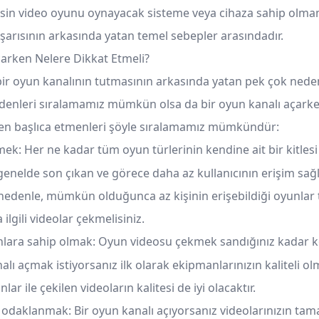
esin video oyunu oynayacak sisteme veya cihaza sahip olm
aşarısının arkasında yatan temel sebepler arasındadır.
arken Nelere Dikkat Etmeli?
bir oyun kanalının tutmasının arkasında yatan pek çok neden
edenleri sıralamamız mümkün olsa da bir oyun kanalı açarke
en başlıca etmenleri şöyle sıralamamız mümkündür:
mek: Her ne kadar tüm oyun türlerinin kendine ait bir kitlesi
genelde son çıkan ve görece daha az kullanıcının erişim sağl
 nedenle, mümkün olduğunca az kişinin erişebildiği oyunlar 
ilgili videolar çekmelisiniz.
nlara sahip olmak: Oyun videosu çekmek sandığınız kadar ko
nalı açmak istiyorsanız ilk olarak ekipmanlarınızın kaliteli ol
nlar ile çekilen videoların kalitesi de iyi olacaktır.
e odaklanmak: Bir oyun kanalı açıyorsanız videolarınızın t