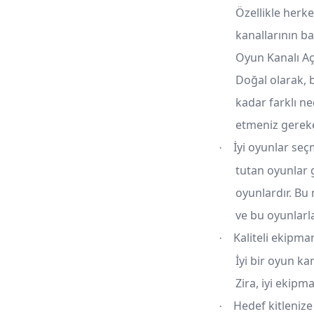
Özellikle herk
kanallarının b
Oyun Kanalı Aç
Doğal olarak, 
kadar farklı n
etmeniz gerek
İyi oyunlar seç
·
tutan oyunlar 
oyunlardır. Bu
ve bu oyunlarla 
Kaliteli ekipma
·
İyi bir oyun ka
Zira, iyi ekipma
Hedef kitleniz
·