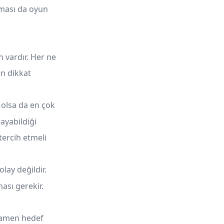
aması da oyun
 vardır. Her ne
n dikkat
 olsa da en çok
ayabildiği
tercih etmeli
lay değildir.
ması gerekir.
amamen hedef