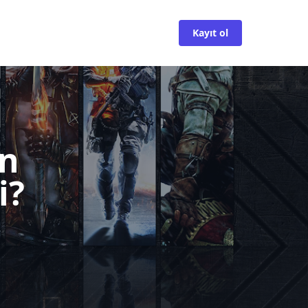
Kayıt ol
en
i?