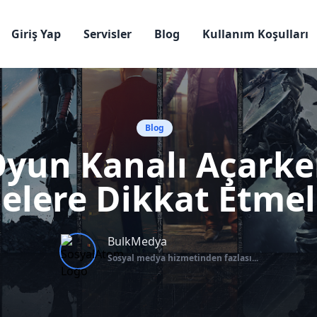
Giriş Yap
Servisler
Blog
Kullanım Koşulları
Blog
yun Kanalı Açark
elere Dikkat Etmel
BulkMedya
Sosyal medya hizmetinden fazlası...