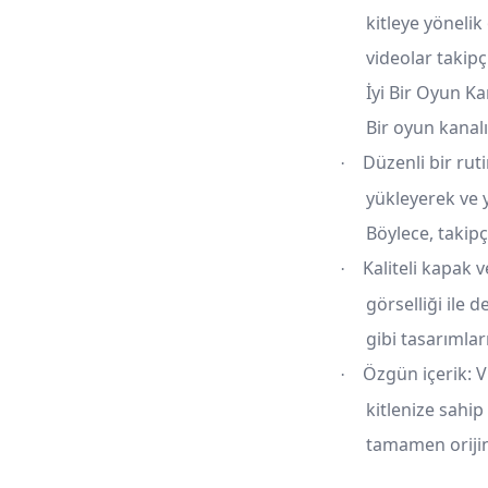
kitleye yöneli
videolar takipçi
İyi Bir Oyun K
Bir oyun kanalı
Düzenli bir rut
·
yükleyerek ve y
Böylece, takipç
Kaliteli kapak v
·
görselliği ile d
gibi tasarımlar
Özgün içerik: V
·
kitlenize sahip
tamamen orijin