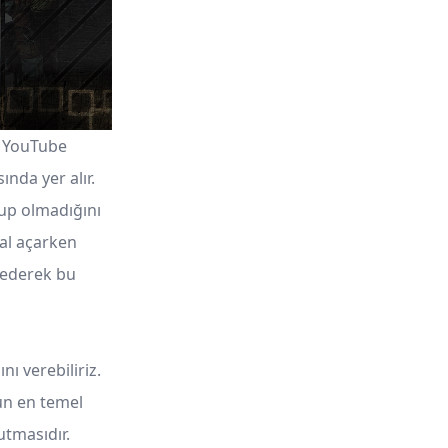
e YouTube
ında yer alır.
lup olmadığını
nal açarken
 ederek bu
ı verebiliriz.
nun en temel
utmasıdır.