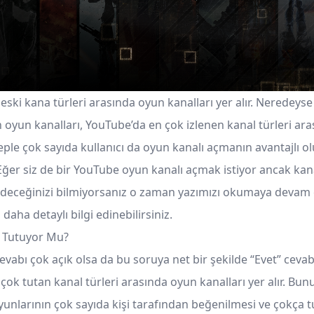
eski kana türleri arasında oyun kanalları yer alır. Neredeys
 oyun kanalları, YouTube’da en çok izlenen kanal türleri aras
eple çok sayıda kullanıcı da oyun kanalı açmanın avantajlı o
Eğer siz de bir YouTube oyun kanalı açmak istiyor ancak ka
edeceğinizi bilmiyorsanız o zaman yazımızı okumaya devam
aha detaylı bilgi edinebilirsiniz.
ı Tutuyor Mu?
vabı çok açık olsa da bu soruya net bir şekilde “Evet” cevabın
çok tutan kanal türleri arasında oyun kanalları yer alır. Bu
yunlarının çok sayıda kişi tarafından beğenilmesi ve çokça t