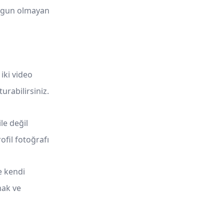
 uygun olmayan
iki video
urabilirsiniz.
ile değil
rofil fotoğrafı
e kendi
mak ve