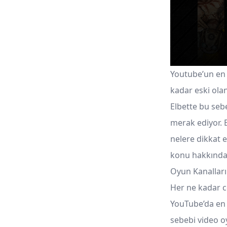
Youtube’un en 
kadar eski olan
Elbette bu seb
merak ediyor. 
nelere dikkat 
konu hakkında d
Oyun Kanallar
Her ne kadar ce
YouTube’da en 
sebebi video o