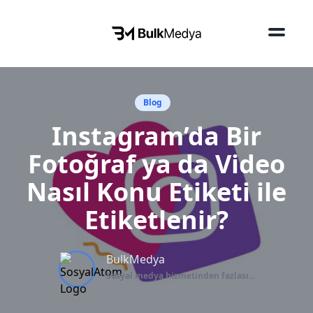
Blog
Instagram’da Bir
Fotoğraf ya da Video
Nasıl Konu Etiketi ile
Etiketlenir?
BulkMedya
Sosyal medya hizmetinden fazlası...