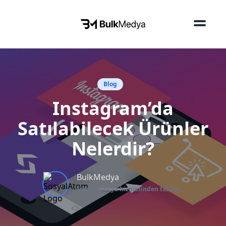
Blog
Instagram’da
Satılabilecek Ürünler
Nelerdir?
BulkMedya
Sosyal medya hizmetinden fazlası...