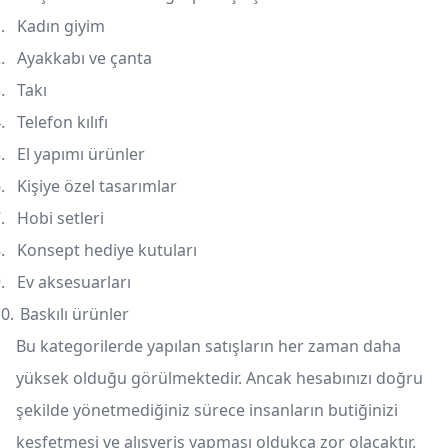
.
Kadın giyim
.
Ayakkabı ve çanta
.
Takı
.
Telefon kılıfı
.
El yapımı ürünler
.
Kişiye özel tasarımlar
.
Hobi setleri
.
Konsept hediye kutuları
.
Ev aksesuarları
0.
Baskılı ürünler
Bu kategorilerde yapılan satışların her zaman daha
yüksek olduğu görülmektedir. Ancak hesabınızı doğru
şekilde yönetmediğiniz sürece insanların butiğinizi
keşfetmesi ve alışveriş yapması oldukça zor olacaktır.