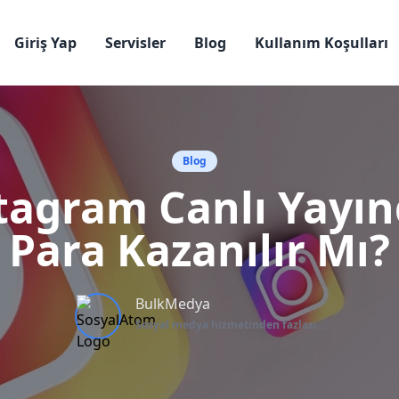
Giriş Yap
Servisler
Blog
Kullanım Koşulları
Blog
tagram Canlı Yayı
Para Kazanılır Mı?
BulkMedya
Sosyal medya hizmetinden fazlası...