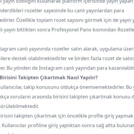
 yayın özelliğini kullanarak platform içerisinde yayın yapan k
önderdikleri rozetler sayesinde bu canlı yayınlardan para
dirler. Özellikle toplam rozet sayısını görmek için de yayın
anlı yayın bittikten sonra Profesyonel Pano kısmından Rozetl
stagram canlı yayınında rozetler satın alarak, uygulama üzer
ilere destek olabilmektedirler ve birden fazla rozet de satın
ler. Bu yönden de Instagram canlı yayından para kazanılabil
irisini Takipten Çıkartmak Nasıl Yapılır?
ullanıcılar, takip konusunu oldukça önemsemektedirler. Bu
ıkça soruların arasında birisini takipten çıkartmak konusu 
örülebilmektedir.
risini takipten çıkartmak için öncelikle profile giriş yapmak
Kullanıcılar profiline giriş yaptıktan sonra sağ altta bulunan