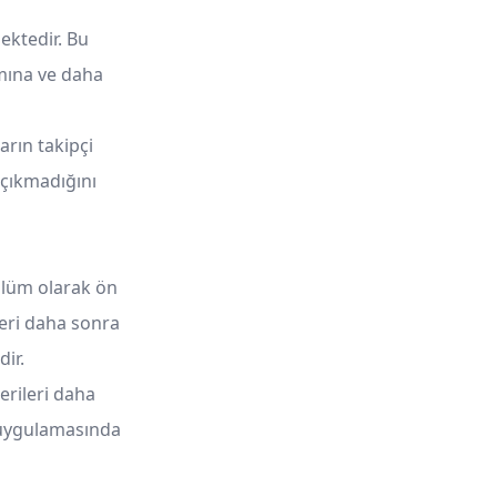
ektedir. Bu
smına ve daha
arın takipçi
 çıkmadığını
ölüm olarak ön
leri daha sonra
dir.
erileri daha
 uygulamasında