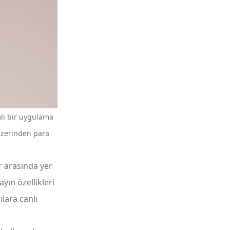
li bir uygulama
üzerinden para
r arasında yer
yın özellikleri
lara canlı