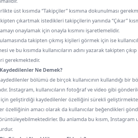
malıdır.
irlikte üst kısımda “Takipçiler” kısmına dokunulması gerekm
kipten çıkartmak istedikleri takipçilerin yanında “Çıkar” kı
amayı onaylamak için onayla kısmını işaretlemelidir.
amasında takipten çıkmış kişileri görmek için ise kullanıcıl
si ve bu kısımda kullanıcıların adını yazarak takipten çıkıp
ri gerekmektedir.
 Kaydedilenler Ne Demek?
aydedilenler bölümü de birçok kullanıcının kullandığı bir b
ır. Instagram, kullanıcıların fotoğraf ve video gibi gönderi
çin geliştirdiği kaydedilenler özelliğini sürekli geliştirmekte
r özelliğinin amacı olarak da kullanıcılar beğendikleri gönd
örüntüleyebilmektedirler. Bu anlamda bu kısım, Instagram
urdur.