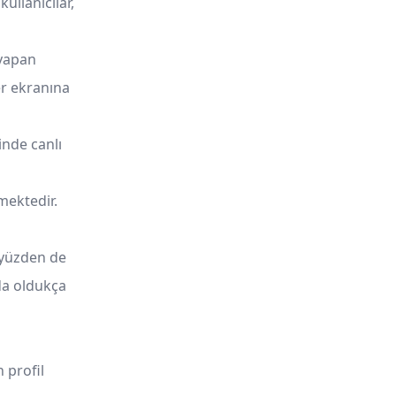
ullanıcılar,
 yapan
er ekranına
inde canlı
mektedir.
 yüzden de
da oldukça
 profil