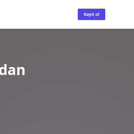
Kayıt ol
ndan