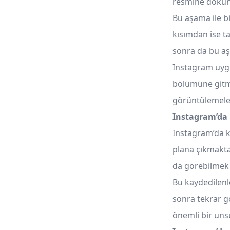
resmine dokun
Bu aşama ile b
kısımdan ise ta
sonra da bu aş
Instagram uygul
bölümüne gitme
görüntülemele
Instagram’da
Instagram’da k
plana çıkmaktad
da görebilmek i
Bu kaydedilenle
sonra tekrar g
önemli bir uns