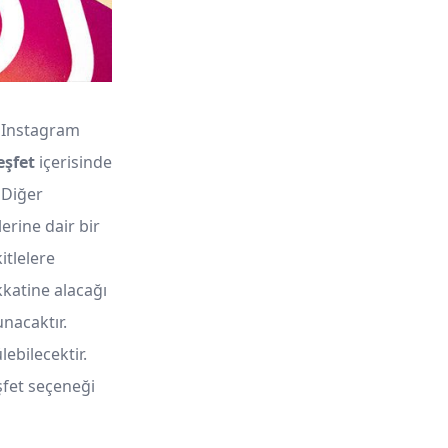
. Instagram
eşfet
içerisinde
 Diğer
erine dair bir
itlelere
kkatine alacağı
nacaktır.
ebilecektir.
şfet seçeneği