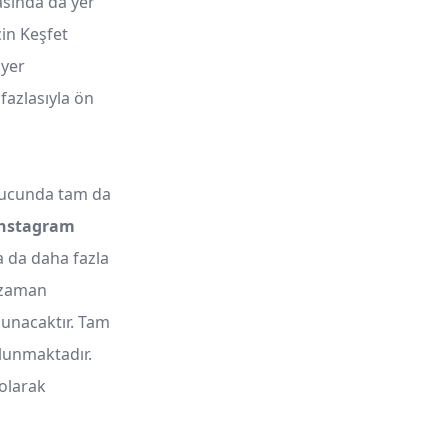
asında da yer
çin Keşfet
 yer
fazlasıyla ön
onucunda tam da
nstagram
a da daha fazla
r zaman
lunacaktır. Tam
lunmaktadır.
 olarak