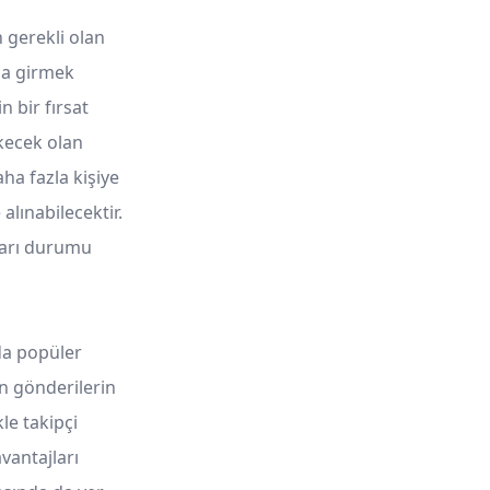
 gerekli olan
rla girmek
 bir fırsat
kecek olan
ha fazla kişiye
lınabilecektir.
aları durumu
da popüler
n gönderilerin
le takipçi
avantajları