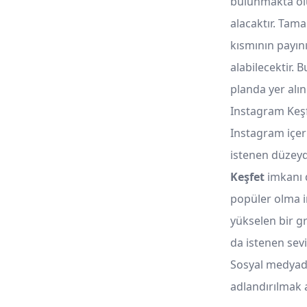
bulunmakta olu
alacaktır. Tama
kısmının payın
alabilecektir. 
planda yer alın
Instagram Keşf
Instagram içer
istenen düzeyd
Keşfet
imkanı d
popüler olma i
yükselen bir gr
da istenen sev
Sosyal medyada
adlandırılmak 