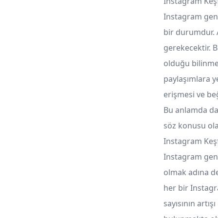
Instagram Keşf
Instagram gene
bir durumdur.
gerekecektir. B
olduğu bilinme
paylaşımlara y
erişmesi ve beğ
Bu anlamda da k
söz konusu ola
Instagram Keşfe
Instagram gene
olmak adına de
her bir Instagr
sayısının artış