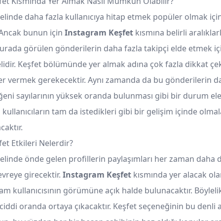
et Kısmında Yer Almak Nasıl Mümkün Olabilir?
linde daha fazla kullanıcıya hitap etmek popüler olmak için
 Ancak bunun için
Instagram Keşfet
kısmına belirli aralıkla
urada görülen gönderilerin daha fazla takipçi elde etmek için
lidir. Keşfet bölümünde yer almak adına çok fazla dikkat çe
er vermek gerekecektir. Aynı zamanda da bu gönderilerin da
eni sayılarının yüksek oranda bulunması gibi bir durum ele a
ullanıcıların tam da istedikleri gibi bir gelişim içinde olm
caktır.
t Etkileri Nelerdir?
linde önde gelen profillerin paylaşımları her zaman daha 
vreye girecektir.
Instagram Keşfet
kısmında yer alacak ola
am kullanıcısının görümüne açık halde bulunacaktır. Böylelik
ı ciddi oranda ortaya çıkacaktır. Keşfet seçeneğinin bu denli 