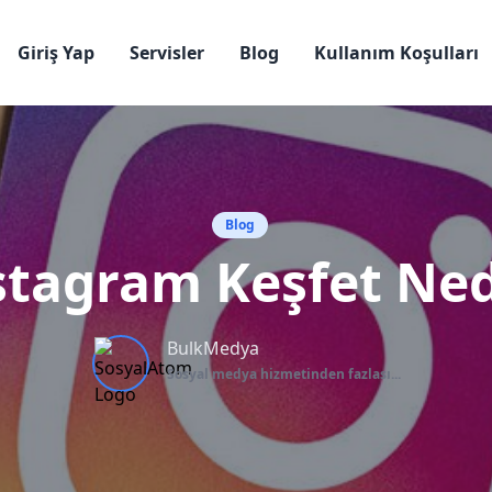
Giriş Yap
Servisler
Blog
Kullanım Koşulları
Blog
stagram Keşfet Ned
BulkMedya
Sosyal medya hizmetinden fazlası...