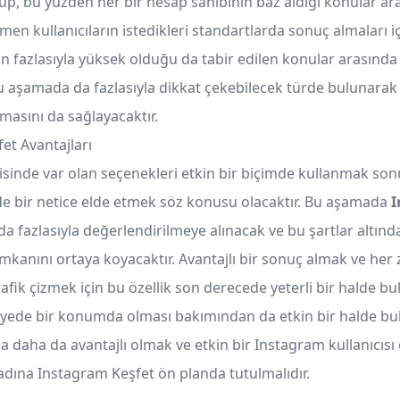
p, bu yüzden her bir hesap sahibinin baz aldığı konular ar
men kullanıcıların istedikleri standartlarda sonuç almaları i
ın fazlasıyla yüksek olduğu da tabir edilen konular arasında
Bu aşamada da fazlasıyla dikkat çekebilecek türde bulunarak 
masını da sağlayacaktır.
et Avantajları
isinde var olan seçenekleri etkin bir biçimde kullanmak s
e bir netice elde etmek söz konusu olacaktır. Bu aşamada
I
a fazlasıyla değerlendirilmeye alınacak ve bu şartlar altınd
mkanını ortaya koyacaktır. Avantajlı bir sonuç almak ve he
afik çizmek için bu özellik son derecede yeterli bir halde bu
iyede bir konumda olması bakımından da etkin bir halde bu
 daha da avantajlı olmak ve etkin bir Instagram kullanıcısı
adına Instagram Keşfet ön planda tutulmalıdır.