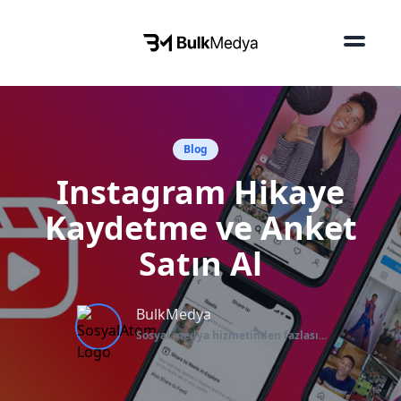
Blog
Instagram Hikaye
Kaydetme ve Anket
Satın Al
BulkMedya
Sosyal medya hizmetinden fazlası...