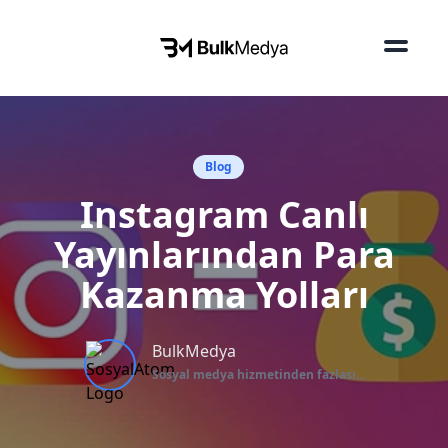
Blog
Instagram Canlı
Yayınlarından Para
Kazanma Yolları
BulkMedya
Sosyal medya hizmetinden fazlası...