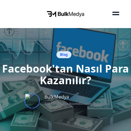
Blog
Facebook'tan Nasıl Para
Kazanılır?
BulkMedya
Sosyal medya hizmetinden fazlası...