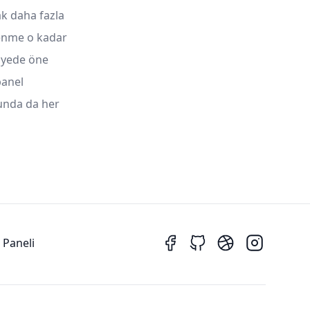
ak daha fazla
zlenme o kadar
ayede öne
panel
unda da her
 Paneli