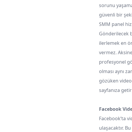
sorunu yaşamad
güvenli bir şek
SMM panel hizm
Gönderilecek 
ilerlemek en ö
vermez. Aksine
profesyonel gö
olması aynı za
gözüken videola
sayfanıza getir
Facebook Vide
Facebook’ta vid
ulaşacaktır. Bu