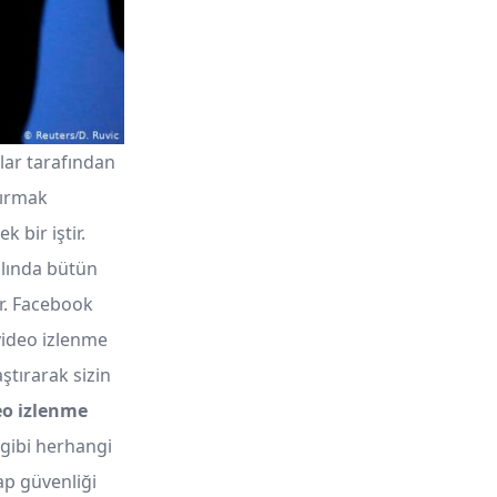
lar tarafından
tırmak
 bir iştir.
lında bütün
ir. Facebook
video izlenme
ştırarak sizin
eo izlenme
 gibi herhangi
ap güvenliği