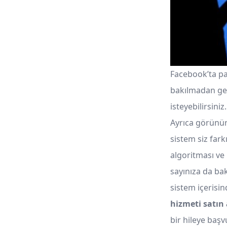
Facebook’ta pa
bakılmadan geçi
isteyebilirsini
Ayrıca görünür
sistem siz fark
algoritması ve
sayınıza da bak
sistem içerisi
hizmeti satın 
bir hileye başv