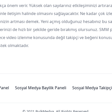
kça önem verir. Yüksek olan sayılarınız etkileşiminizi artırar
zinle iletişim halinde olmasını sağlayacaktır. Ne kadar çok i
inizin artması demek. Yeni açmış olduğunuz hesabınız bu s
erinizi de hızlı bir şekilde geride bırakmış olursunuz. SMM 
ece video izlenme konusunda değil takipçi ve beğeni konus
tek olmaktadır.
anel
Sosyal Medya Bayilik Paneli
Sosyal Medya Takipçi
© 2021 BulkMedya. All Rights Reserved.