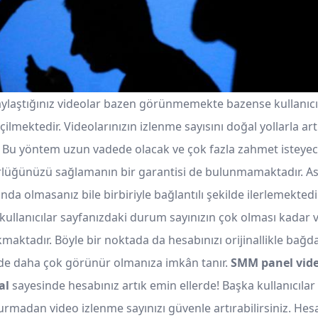
ylaştığınız videolar bazen görünmemekte bazense kullanıcı
lmektedir. Videolarınızın izlenme sayısını doğal yollarla ar
z. Bu yöntem uzun vadede olacak ve çok fazla zahmet isteyecek
lüğünüzü sağlamanın bir garantisi de bulunmamaktadır. As
ında olmasanız bile birbiriyle bağlantılı şekilde ilerlemekted
 kullanıcılar sayfanızdaki durum sayınızın çok olması kadar 
maktadır. Böyle bir noktada da hesabınızı orijinallikle bağda
nde daha çok görünür olmanıza imkân tanır.
SMM panel
vid
al
sayesinde hesabınız artık emin ellerde! Başka kullanıcılar
urmadan video izlenme sayınızı güvenle artırabilirsiniz. Hes