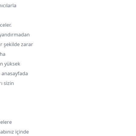
ıcılarla
eler.
 uyandırmadan
r şekilde zarar
aha
ın yüksek
le anasayfada
ı sizin
lelere
abınız içinde