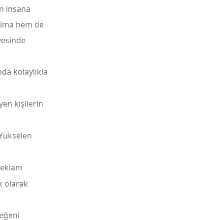
en insana
 olma hem de
esinde
nda kolaylıkla
en kişilerin
 Yükselen
reklam
k olarak
beğeni