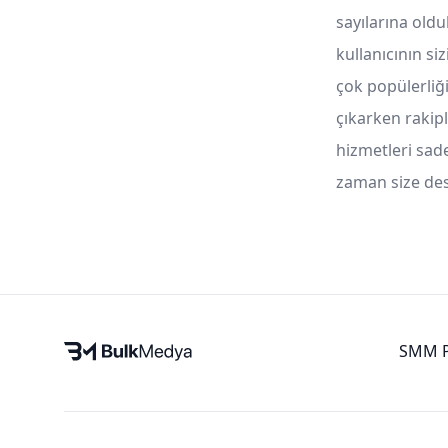
sayılarına oldu
kullanıcının si
çok popülerliğ
çıkarken rakipl
hizmetleri sad
zaman size des
SMM P