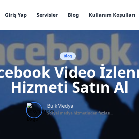
Giriş Yap
Servisler
Blog
Kullanım Koşulları
Blog
cebook Video İzle
Hizmeti Satın Al
BulkMedya
Sosyal medya hizmetinden fazlası...