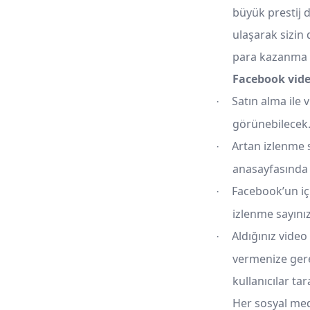
büyük prestij 
ulaşarak sizin
para kazanma a
Facebook vide
Satın alma ile 
·
görünebilecek
Artan izlenme s
·
anasayfasında 
Facebook’un içi
·
izlenme sayınız
Aldığınız vide
·
vermenize gere
kullanıcılar ta
Her sosyal med