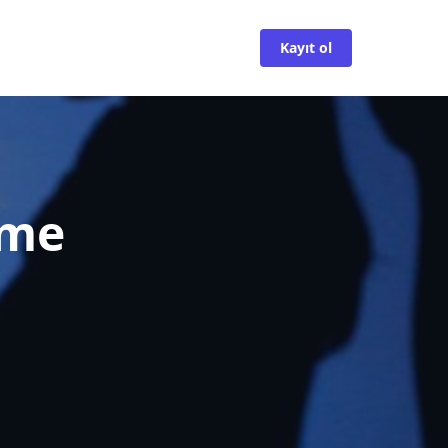
Kayıt ol
nme