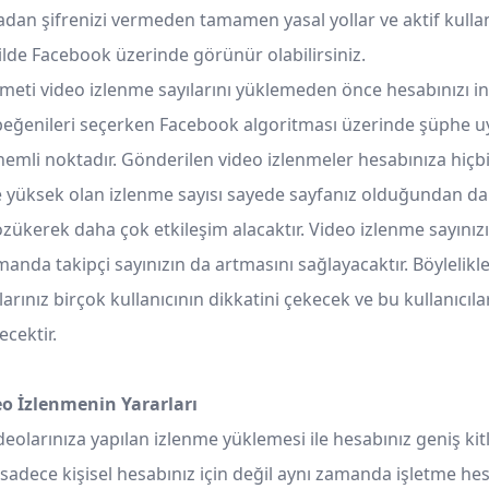
an şifrenizi vermeden tamamen yasal yollar ve aktif kullan
ilde Facebook üzerinde görünür olabilirsiniz.
eti video izlenme sayılarını yüklemeden önce hesabınızı inc
beğenileri seçerken Facebook algoritması üzerinde şüphe
nemli noktadır. Gönderilen video izlenmeler hesabınıza hiçbi
 yüksek olan izlenme sayısı sayede sayfanız olduğundan d
zükerek daha çok etkileşim alacaktır. Video izlenme sayınız
manda takipçi sayınızın da artmasını sağlayacaktır. Böylelik
rınız birçok kullanıcının dikkatini çekecek ve bu kullanıcılar
ecektir.
o İzlenmenin Yararları
eolarınıza yapılan izlenme yüklemesi ile hesabınız geniş kit
 sadece kişisel hesabınız için değil aynı zamanda işletme hes