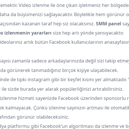
demektir. Video izlenme ile öne çıkan işletmeniz her bölged
 daha da büyümenizi sağlayacaktır. Böylelikle hem görünür
çısından kazanan taraf hep siz olacaksınız.
SMM panel
say
o izlenmenin yararları
size hep artı yönde yansıyacaktır.
videolarınız artık bütün Facebook kullanıcılarının anasayfası
.
ayısı zamanla sadece arkadaşlarınızda değil sizi takip etmey
da görünerek tanımadığınız birçok kişiye ulaşabilecek.
nde de tıpkı instagram gibi bir keşfet kısmı yer almaktadır.
 ile sizde burada yer alarak popülerliğinizi artırabilirsiniz.
o izlenme hizmeti sayenizde Facebook üzerinden sponsorlu 
k kalmayacak. Çünkü izlenme sayınızın artması ile otomati
rafından görünür olabileceksiniz.
ya platformu gibi Facebook’un algoritması da izlenme ve 