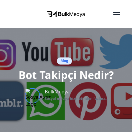
Blog
Bot Takipçi Nedir?
BulkMedya
Sosyal medya hizmetinden fazlası...